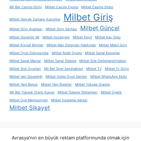
Mil Bet Casino Girişi
Milbet Casino Oyunu
Milbet Casino Sitesi
Milbet Giriş
Milbet Gerçek Zamanlı Kuponlar
Milbet Güncel
Milbet Giriş Aşaması
Milbet Giriş Sayfası
Milbet Güvenilir Mi
Milbet Instagram
Milbet Kayıt
Milbet Kaç Oldu
Milbet Kişisel Bilgiler
Milbet Maç Detayları Hakkında
Milbet Mobil Giriş
Milbet Oyun Dünyasında
Milbet Rulet Oyunu
Milbet Sanal Kuponlar
Milbet Sanal Maçlar
Milbet Sanal Ödeme
Milbet Site Değerlendirmeleri
Milbet Slot Oyunları
Mil Bet Spor Seçenekleri
Milbet TV
Milbet Tv Girişi
Milbet Veri Güvenliği
Milbet Video Oyun Serileri
Milbet WhatsApp Ekibi
Milbet Yeni Bonus
Milbet Yeni Ruletler
Milbet Yüksek Oranlar
Mil Bet Yüksek Oranlı Kupon
Milbet Ödeme Yöntemleri
Milbet Üyelik
Milbet Üye Memnuniyeti
Milbet İnceleme Adresi
Milbet Şikayet
Avrasya'nın en büyük reklam platformunda olmak için