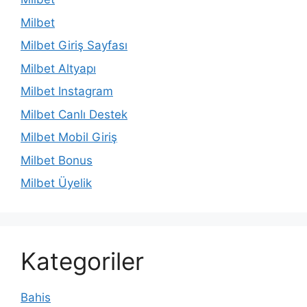
Milbet
Milbet Giriş Sayfası
Milbet Altyapı
Milbet Instagram
Milbet Canlı Destek
Milbet Mobil Giriş
Milbet Bonus
Milbet Üyelik
Kategoriler
Bahis