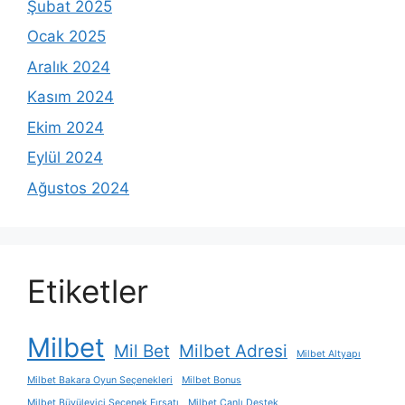
Şubat 2025
Ocak 2025
Aralık 2024
Kasım 2024
Ekim 2024
Eylül 2024
Ağustos 2024
Etiketler
Milbet
Mil Bet
Milbet Adresi
Milbet Altyapı
Milbet Bakara Oyun Seçenekleri
Milbet Bonus
Milbet Büyüleyici Seçenek Fırsatı
Milbet Canlı Destek