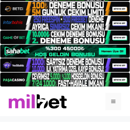
İçeriğe
atla
Menü