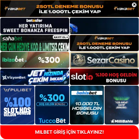
×
MILBET GİRİŞ İÇİN TIKLAYINIZ!