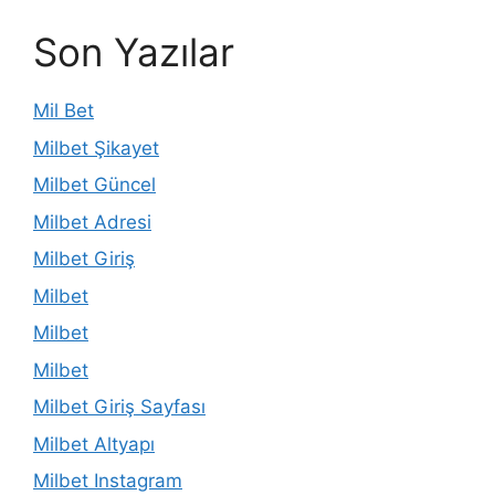
Son Yazılar
Mil Bet
Milbet Şikayet
Milbet Güncel
Milbet Adresi
Milbet Giriş
Milbet
Milbet
Milbet
Milbet Giriş Sayfası
Milbet Altyapı
Milbet Instagram