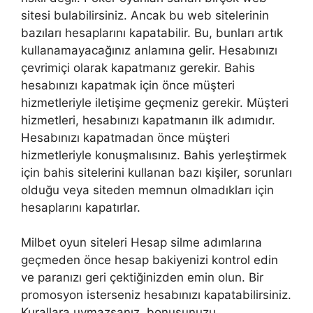
sitesi bulabilirsiniz. Ancak bu web sitelerinin
bazıları hesaplarını kapatabilir. Bu, bunları artık
kullanamayacağınız anlamına gelir. Hesabınızı
çevrimiçi olarak kapatmanız gerekir. Bahis
hesabınızı kapatmak için önce müşteri
hizmetleriyle iletişime geçmeniz gerekir. Müşteri
hizmetleri, hesabınızı kapatmanın ilk adımıdır.
Hesabınızı kapatmadan önce müşteri
hizmetleriyle konuşmalısınız. Bahis yerleştirmek
için bahis sitelerini kullanan bazı kişiler, sorunları
olduğu veya siteden memnun olmadıkları için
hesaplarını kapatırlar.
Milbet oyun siteleri Hesap silme adımlarına
geçmeden önce hesap bakiyenizi kontrol edin
ve paranızı geri çektiğinizden emin olun. Bir
promosyon isterseniz hesabınızı kapatabilirsiniz.
Kurallara uymazsanız, bonusunuzu