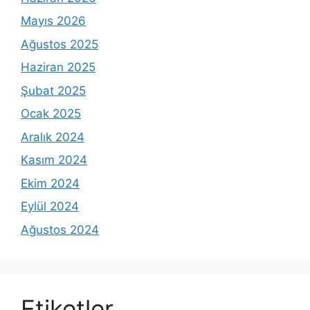
Mayıs 2026
Ağustos 2025
Haziran 2025
Şubat 2025
Ocak 2025
Aralık 2024
Kasım 2024
Ekim 2024
Eylül 2024
Ağustos 2024
Etiketler