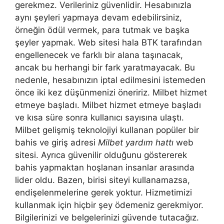
gerekmez. Verileriniz güvenlidir. Hesabınızla
aynı şeyleri yapmaya devam edebilirsiniz,
örneğin ödül vermek, para tutmak ve başka
şeyler yapmak. Web sitesi hala BTK tarafından
engellenecek ve farklı bir alana taşınacak,
ancak bu herhangi bir fark yaratmayacak. Bu
nedenle, hesabınızın iptal edilmesini istemeden
önce iki kez düşünmenizi öneririz. Milbet hizmet
etmeye başladı. Milbet hizmet etmeye başladı
ve kısa süre sonra kullanıcı sayısına ulaştı.
Milbet gelişmiş teknolojiyi kullanan popüler bir
bahis ve giriş adresi
Milbet yardım hattı
web
sitesi. Ayrıca güvenilir olduğunu göstererek
bahis yapmaktan hoşlanan insanlar arasında
lider oldu. Bazen, birisi siteyi kullanamazsa,
endişelenmelerine gerek yoktur. Hizmetimizi
kullanmak için hiçbir şey ödemeniz gerekmiyor.
Bilgilerinizi ve belgelerinizi güvende tutacağız.