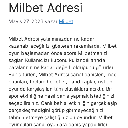
Milbet Adresi
Mayıs 27, 2026
yazar
Milbet
Milbet Adresi yatırımınızdan ne kadar
kazanabileceğinizi gösteren rakamlardır. Milbet
oyun başlamadan önce spora Milbetmenizi
sağlar. Kullanıcılar kuponu kullandıklarında
paralarının ne kadar değerli olduğunu görürler.
Bahis türleri, Milbet Adresi sanal bahisleri, maç
puanları, toplam hedefler, handikaplar, üst up,
oyunda karşılaşılan tüm olasılıklara açıktır. Bir
spor etkinliğine nasıl bahis yapmak istediğinizi
seçebilirsiniz. Canlı bahis, etkinliğin gerçekleşip
gerçekleşmediğini görüp görmeyeceğinizi
tahmin etmeye çalıştığınız bir oyundur. Milbet
oyuncuları sanal oyunlara bahis yapabilirler.