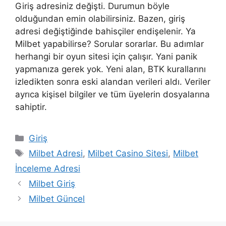
Giriş adresiniz değişti. Durumun böyle
olduğundan emin olabilirsiniz. Bazen, giriş
adresi değiştiğinde bahisçiler endişelenir. Ya
Milbet yapabilirse? Sorular sorarlar. Bu adımlar
herhangi bir oyun sitesi için çalışır. Yani panik
yapmanıza gerek yok. Yeni alan, BTK kurallarını
izledikten sonra eski alandan verileri aldı. Veriler
ayrıca kişisel bilgiler ve tüm üyelerin dosyalarına
sahiptir.
Kategoriler
Giriş
Etiketler
Milbet Adresi
,
Milbet Casino Sitesi
,
Milbet
İnceleme Adresi
Milbet Giriş
Milbet Güncel