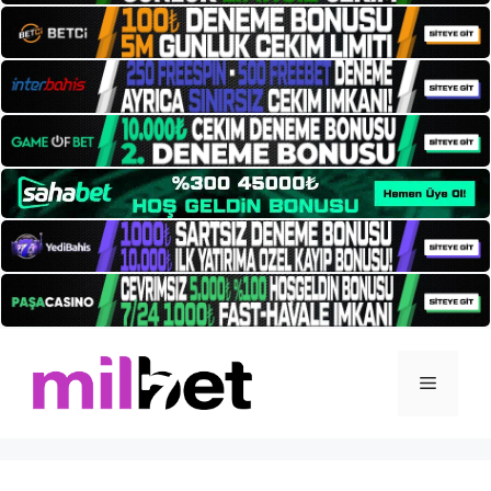
İçeriğe
atla
Menü