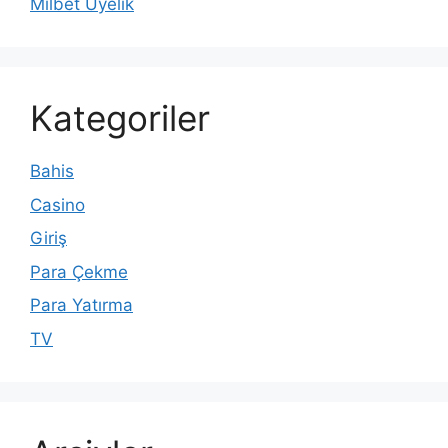
Milbet Üyelik
Kategoriler
Bahis
Casino
Giriş
Para Çekme
Para Yatırma
TV