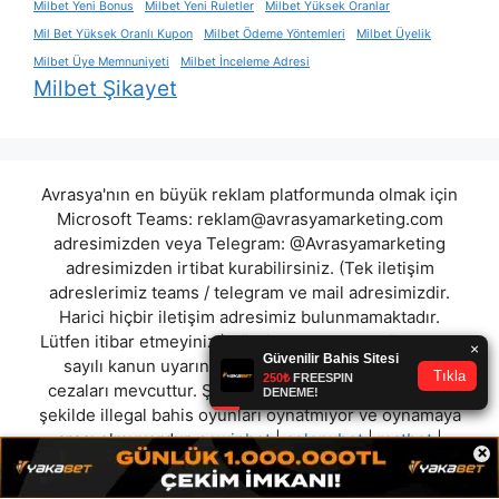
Milbet Yeni Bonus
Milbet Yeni Ruletler
Milbet Yüksek Oranlar
Mil Bet Yüksek Oranlı Kupon
Milbet Ödeme Yöntemleri
Milbet Üyelik
Milbet Üye Memnuniyeti
Milbet İnceleme Adresi
Milbet Şikayet
Avrasya'nın en büyük reklam platformunda olmak için
Microsoft Teams:
reklam@avrasyamarketing.com
adresimizden veya Telegram: @Avrasyamarketing
adresimizden irtibat kurabilirsiniz. (Tek iletişim
adreslerimiz teams / telegram ve mail adresimizdir.
Harici hiçbir iletişim adresimiz bulunmamaktadır.
Lütfen itibar etmeyiniz.) Türkiye yasalarına göre 7258
sayılı kanun uyarınca yasa dışı bahis oynamanın
cezaları mevcuttur. Şu an bulunduğunuz site hiç bir
şekilde illegal bahis oyunları oynatmıyor ve oynamaya
aracı olmuyordur.
sowinbet
|
colonybet
|
matbet
|
×
betzmark
|
casobet
|
itopyabet
|
casinom
|
mooibet