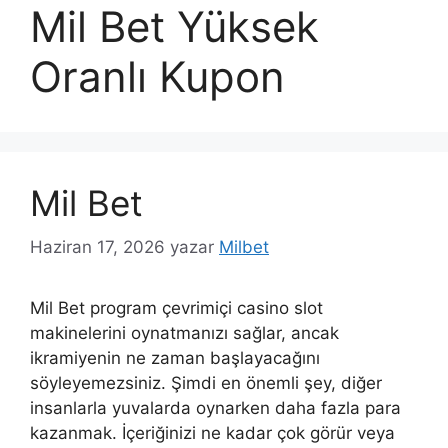
Mil Bet Yüksek
Oranlı Kupon
Mil Bet
Haziran 17, 2026
yazar
Milbet
Mil Bet program çevrimiçi casino slot
makinelerini oynatmanızı sağlar, ancak
ikramiyenin ne zaman başlayacağını
söyleyemezsiniz. Şimdi en önemli şey, diğer
insanlarla yuvalarda oynarken daha fazla para
kazanmak. İçeriğinizi ne kadar çok görür veya