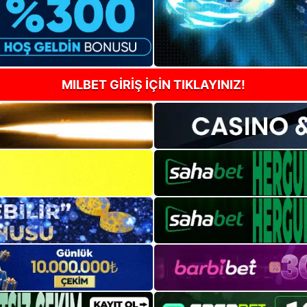
MILBET GİRİŞ İÇİN TIKLAYINIZ!