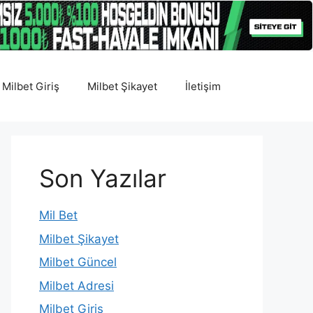
Milbet Giriş
Milbet Şikayet
İletişim
Son Yazılar
Mil Bet
Milbet Şikayet
Milbet Güncel
Milbet Adresi
Milbet Giriş