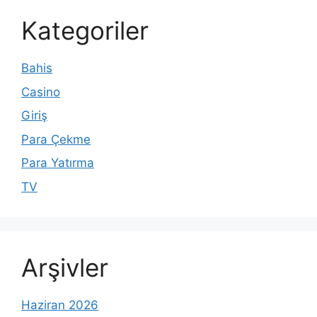
Kategoriler
Bahis
Casino
Giriş
Para Çekme
Para Yatırma
TV
Arşivler
Haziran 2026