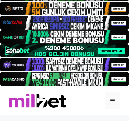
İçeriğe
atla
Menü