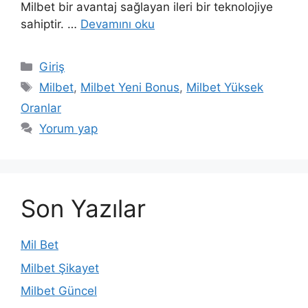
Milbet bir avantaj sağlayan ileri bir teknolojiye
sahiptir. …
Devamını oku
Kategoriler
Giriş
Etiketler
Milbet
,
Milbet Yeni Bonus
,
Milbet Yüksek
Oranlar
Yorum yap
Son Yazılar
Mil Bet
Milbet Şikayet
Milbet Güncel