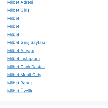
Milbet Adresi
Milbet Giriş
Milbet
Milbet
Milbet
Milbet Giriş Sayfası
Milbet Altyapı
Milbet Instagram
Milbet Canlı Destek
Milbet Mobil Giriş
Milbet Bonus
Milbet Üyelik