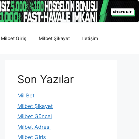
Milbet Giriş
Milbet Şikayet
İletişim
Son Yazılar
Mil Bet
Milbet Şikayet
Milbet Güncel
Milbet Adresi
Milbet Giriş