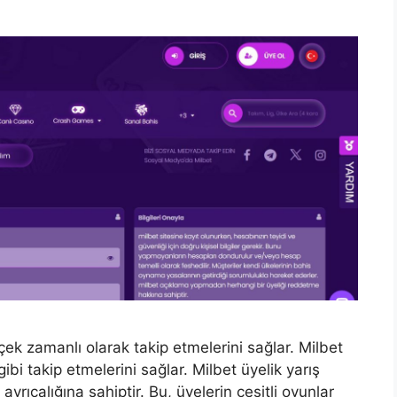
rçek zamanlı olarak takip etmelerini sağlar. Milbet
gibi takip etmelerini sağlar. Milbet üyelik yarış
ayrıcalığına sahiptir. Bu, üyelerin çeşitli oyunlar