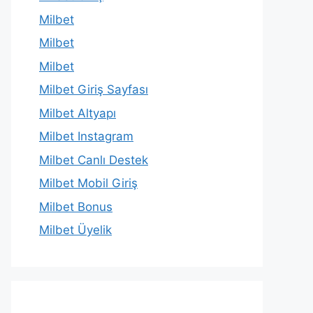
Milbet
Milbet
Milbet
Milbet Giriş Sayfası
Milbet Altyapı
Milbet Instagram
Milbet Canlı Destek
Milbet Mobil Giriş
Milbet Bonus
Milbet Üyelik