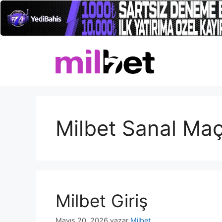
İçeriğe
atla
Milbet Sanal Maç
Milbet Giriş
Mayıs 20, 2026
yazar
Milbet