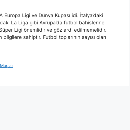
A Europa Ligi ve Dünya Kupası idi. İtalya’daki
daki La Liga gibi Avrupa’da futbol bahislerine
üper Ligi önemlidir ve göz ardı edilmemelidir.
 bilgilere sahiptir. Futbol toplarının sayısı olan
 Maçlar