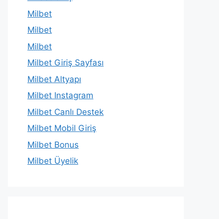
Milbet
Milbet
Milbet
Milbet Giriş Sayfası
Milbet Altyapı
Milbet Instagram
Milbet Canlı Destek
Milbet Mobil Giriş
Milbet Bonus
Milbet Üyelik