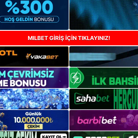
MILBET GİRİŞ İÇİN TIKLAYINIZ!