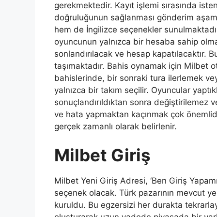
gerekmektedir. Kayıt işlemi sırasında istene
doğruluğunun sağlanması gönderim aşama
hem de İngilizce seçenekler sunulmaktadır.
oyuncunun yalnızca bir hesaba sahip olması
sonlandırılacak ve hesap kapatılacaktır.
taşımaktadır. Bahis oynamak için Milbet 
bahislerinde, bir sonraki tura ilerlemek v
yalnızca bir takım seçilir. Oyuncular yaptı
sonuçlandırıldıktan sonra değiştirilemez v
ve hata yapmaktan kaçınmak çok önemlidi
gerçek zamanlı olarak belirlenir.
Milbet Giriş
Milbet Yeni Giriş Adresi, ‘Ben Giriş Yapam
seçenek olacak. Türk pazarının mevcut yeri
kuruldu. Bu egzersizi her durakta tekrarlayın