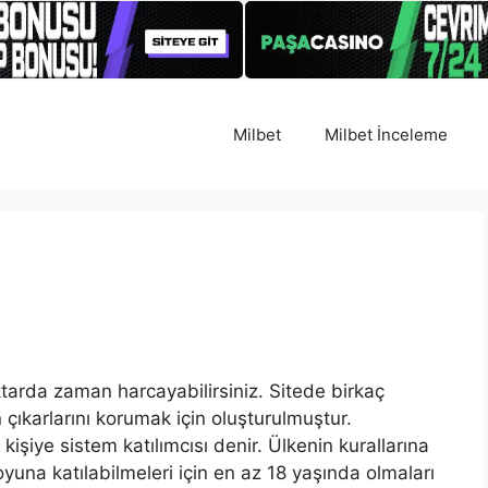
Milbet
Milbet İnceleme
tarda zaman harcayabilirsiniz. Sitede birkaç
fın çıkarlarını korumak için oluşturulmuştur.
işiye sistem katılımcısı denir. Ülkenin kurallarına
una katılabilmeleri için en az 18 yaşında olmaları