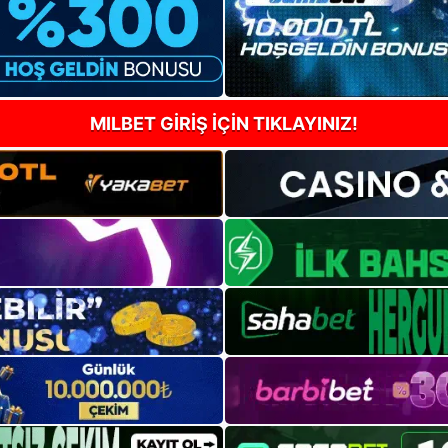
MILBET GİRİŞ İÇİN TIKLAYINIZ!