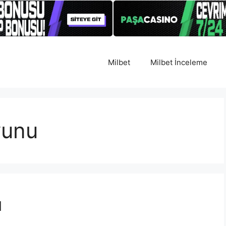
Milbet
Milbet İnceleme
yunu
u