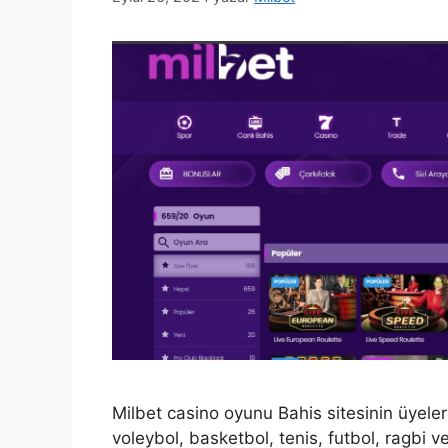
Milbet casino oyunu Bahis sitesinin üyeler
voleybol, basketbol, ​​tenis, futbol, ​​ragbi