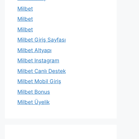
Milbet
Milbet
Milbet
Milbet Giriş Sayfası
Milbet Altyapı
Milbet Instagram
Milbet Canlı Destek
Milbet Mobil Giriş
Milbet Bonus
Milbet Üyelik