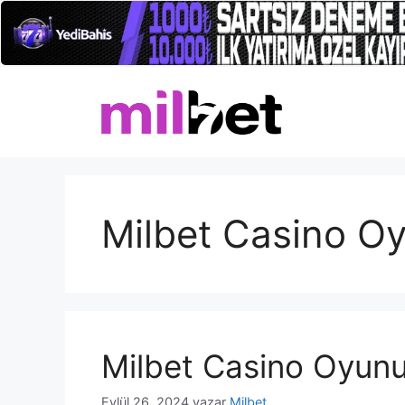
İçeriğe
atla
Milbet Casino O
Milbet Casino Oyun
Eylül 26, 2024
yazar
Milbet