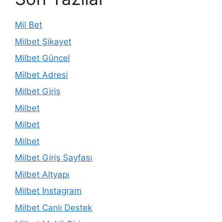
Mil Bet
Milbet Şikayet
Milbet Güncel
Milbet Adresi
Milbet Giriş
Milbet
Milbet
Milbet
Milbet Giriş Sayfası
Milbet Altyapı
Milbet Instagram
Milbet Canlı Destek