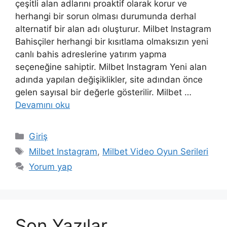
çeşitli alan adlarını proaktif olarak korur ve
herhangi bir sorun olması durumunda derhal
alternatif bir alan adı oluşturur. Milbet Instagram
Bahisçiler herhangi bir kısıtlama olmaksızın yeni
canlı bahis adreslerine yatırım yapma
seçeneğine sahiptir. Milbet Instagram Yeni alan
adında yapılan değişiklikler, site adından önce
gelen sayısal bir değerle gösterilir. Milbet …
Devamını oku
Kategoriler
Giriş
Etiketler
Milbet Instagram
,
Milbet Video Oyun Serileri
Yorum yap
Son Yazılar