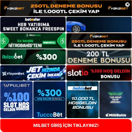
×
MILBET GİRİŞ İÇİN TIKLAYINIZ!