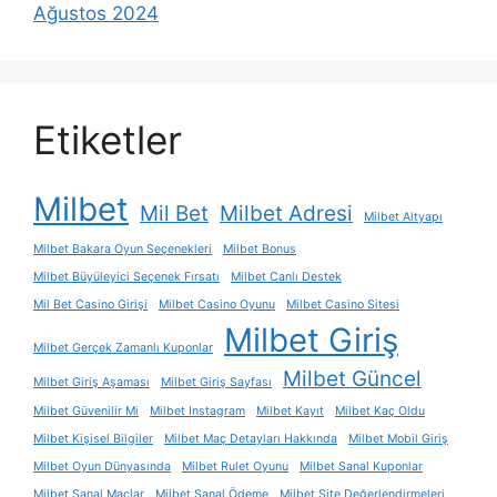
Ağustos 2024
Etiketler
Milbet
Mil Bet
Milbet Adresi
Milbet Altyapı
Milbet Bakara Oyun Seçenekleri
Milbet Bonus
Milbet Büyüleyici Seçenek Fırsatı
Milbet Canlı Destek
Mil Bet Casino Girişi
Milbet Casino Oyunu
Milbet Casino Sitesi
Milbet Giriş
Milbet Gerçek Zamanlı Kuponlar
Milbet Güncel
Milbet Giriş Aşaması
Milbet Giriş Sayfası
Milbet Güvenilir Mi
Milbet Instagram
Milbet Kayıt
Milbet Kaç Oldu
Milbet Kişisel Bilgiler
Milbet Maç Detayları Hakkında
Milbet Mobil Giriş
Milbet Oyun Dünyasında
Milbet Rulet Oyunu
Milbet Sanal Kuponlar
Milbet Sanal Maçlar
Milbet Sanal Ödeme
Milbet Site Değerlendirmeleri