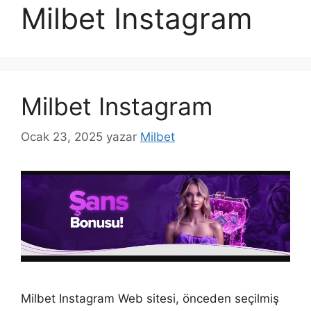
Milbet Instagram
Milbet Instagram
Ocak 23, 2025
yazar
Milbet
Milbet Instagram Web sitesi, önceden seçilmiş