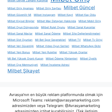
Milbet Gerçek Zamanlı Kuponlar
Milbet Güncel
Milbet Giriş Aşaması
Milbet Giriş Sayfası
Milbet Güvenilir Mi
Milbet Instagram
Milbet Kayıt
Milbet Kaç Oldu
Milbet Kişisel Bilgiler
Milbet Maç Detayları Hakkında
Milbet Mobil Giriş
Milbet Oyun Dünyasında
Milbet Rulet Oyunu
Milbet Sanal Kuponlar
Milbet Sanal Maçlar
Milbet Sanal Ödeme
Milbet Site Değerlendirmeleri
Milbet Slot Oyunları
Mil Bet Spor Seçenekleri
Milbet TV
Milbet Tv Girişi
Milbet Veri Güvenliği
Milbet Video Oyun Serileri
Milbet WhatsApp Ekibi
Milbet Yeni Bonus
Milbet Yeni Ruletler
Milbet Yüksek Oranlar
Mil Bet Yüksek Oranlı Kupon
Milbet Ödeme Yöntemleri
Milbet Üyelik
Milbet Üye Memnuniyeti
Milbet İnceleme Adresi
Milbet Şikayet
Avrasya'nın en büyük reklam platformunda olmak için
Microsoft Teams:
reklam@avrasyamarketing.com
adresimizden veya Telegram: @Avrasyamarketing
adresimizden irtibat kurabilirsiniz. (Tek iletişim