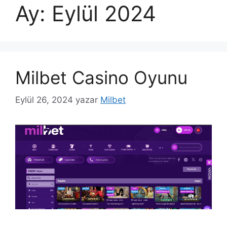
Ay:
Eylül 2024
Milbet Casino Oyunu
Eylül 26, 2024
yazar
Milbet