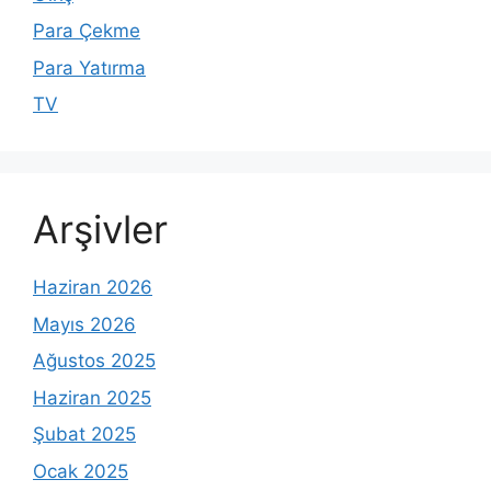
Para Çekme
Para Yatırma
TV
Arşivler
Haziran 2026
Mayıs 2026
Ağustos 2025
Haziran 2025
Şubat 2025
Ocak 2025