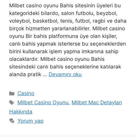
Milbet casino oyunu Bahis sitesinin üyeleri bu
kategorideki bilardo, salon futbolu, beyzbol,
voleybol, basketbol, ​​tenis, futbol, ​​ragbi ve daha
birçok hizmetten yararlanabilirler. Milbet casino
oyunu Bir bahis platformuna üye olan kişiler,
canlı bahis yapmak isterlerse bu seçeneklerden
birini kullanarak işlem yapma imkanına sahip
olacaklardır. Milbet casino oyunu Bahis
sitesindeki canlı bahis seçeneklerine katılarak
alanda pratik …
Devamını oku
Kategoriler
Casino
Etiketler
Milbet Casino Oyunu
,
Milbet Maç Detayları
Hakkında
Yorum yap