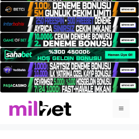
İçeriğe
atla
Menü