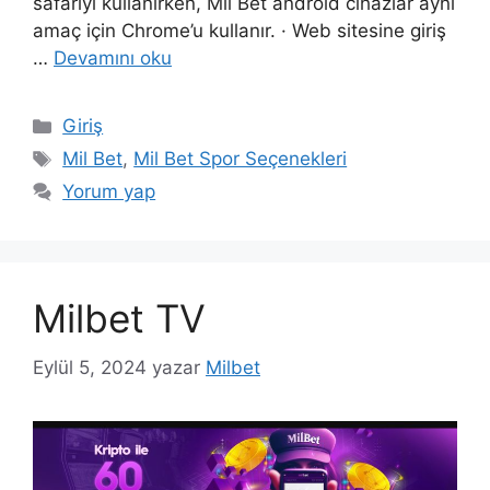
safariyi kullanırken, Mil Bet android cihazlar aynı
amaç için Chrome’u kullanır. · Web sitesine giriş
…
Devamını oku
Kategoriler
Giriş
Etiketler
Mil Bet
,
Mil Bet Spor Seçenekleri
Yorum yap
Milbet TV
Eylül 5, 2024
yazar
Milbet