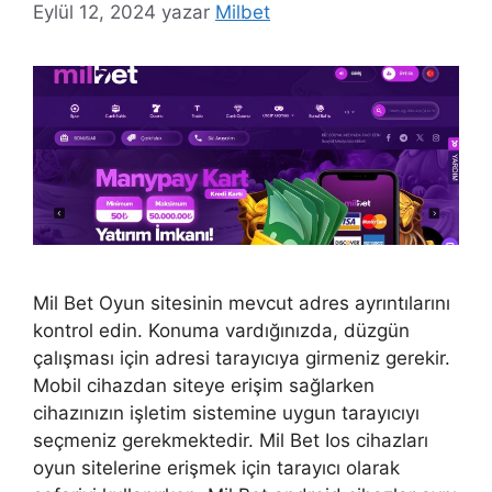
Eylül 12, 2024
yazar
Milbet
Mil Bet Oyun sitesinin mevcut adres ayrıntılarını
kontrol edin. Konuma vardığınızda, düzgün
çalışması için adresi tarayıcıya girmeniz gerekir.
Mobil cihazdan siteye erişim sağlarken
cihazınızın işletim sistemine uygun tarayıcıyı
seçmeniz gerekmektedir. Mil Bet Ios cihazları
oyun sitelerine erişmek için tarayıcı olarak