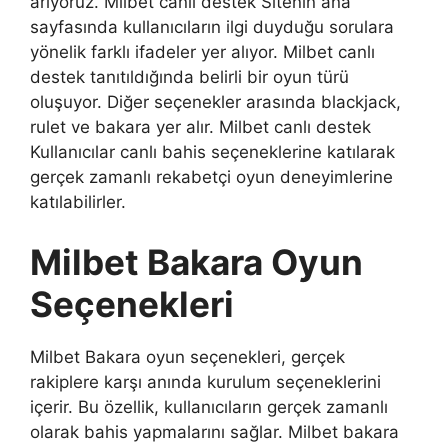
arıyoruz. Milbet canlı destek Sitenin ana
sayfasında kullanıcıların ilgi duyduğu sorulara
yönelik farklı ifadeler yer alıyor. Milbet canlı
destek tanıtıldığında belirli bir oyun türü
oluşuyor. Diğer seçenekler arasında blackjack,
rulet ve bakara yer alır. Milbet canlı destek
Kullanıcılar canlı bahis seçeneklerine katılarak
gerçek zamanlı rekabetçi oyun deneyimlerine
katılabilirler.
Milbet Bakara Oyun
Seçenekleri
Milbet Bakara oyun seçenekleri, gerçek
rakiplere karşı anında kurulum seçeneklerini
içerir. Bu özellik, kullanıcıların gerçek zamanlı
olarak bahis yapmalarını sağlar. Milbet bakara