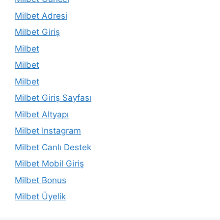
Milbet Adresi
Milbet Giriş
Milbet
Milbet
Milbet
Milbet Giriş Sayfası
Milbet Altyapı
Milbet Instagram
Milbet Canlı Destek
Milbet Mobil Giriş
Milbet Bonus
Milbet Üyelik