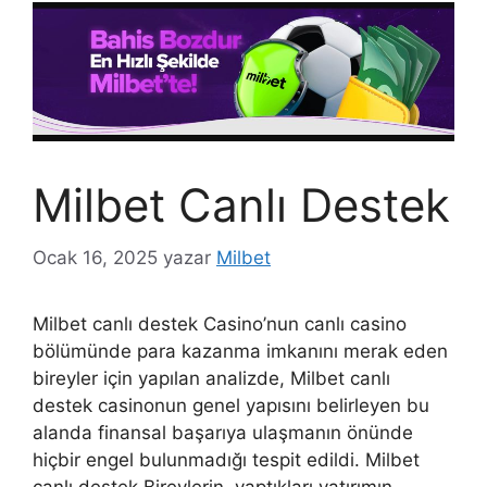
Milbet Canlı Destek
Ocak 16, 2025
yazar
Milbet
Milbet canlı destek Casino’nun canlı casino
bölümünde para kazanma imkanını merak eden
bireyler için yapılan analizde, Milbet canlı
destek casinonun genel yapısını belirleyen bu
alanda finansal başarıya ulaşmanın önünde
hiçbir engel bulunmadığı tespit edildi. Milbet