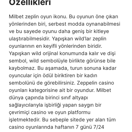
Özellikleri
Milbet zeplin oyun ikonu. Bu oyunun öne çıkan
yönlerinden biri, serbest modda oynanabilmesi
ve bu sayede oyunu daha geniş bir kitleye
ulaştırabilmesidir. Yapışkan wild’lar zeplin
oyunlarının en keyifli yönlerinden biridir.
Yapışkan wild orijinal konumunda kalır ve dişi
sembol, wild sembolüyle birlikte görünse bile
kaybolmaz. Bu aşamada, turun sonuna kadar
oyuncular için ödül biriktiren bir kadın
sembolünü de görebilirsiniz. Zeppelin casino
oyunları kategorisine ait bir oyundur. Milbet
dünya çapında birinci sınıf altyapı
sağlayıcılarıyla işbirliği yapan saygın bir
çevrimiçi casino ve oyun platformu
işletmektedir. Bu sebeple sitede yer alan tüm
casino oyunlarında haftanın 7 günü 7/24