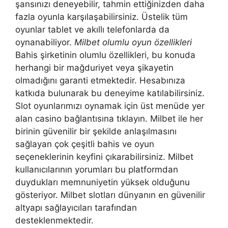
şansınızı deneyebilir, tahmin ettiğinizden daha
fazla oyunla karşılaşabilirsiniz. Üstelik tüm
oyunlar tablet ve akıllı telefonlarda da
oynanabiliyor.
Milbet olumlu oyun özellikleri
Bahis şirketinin olumlu özellikleri, bu konuda
herhangi bir mağduriyet veya şikayetin
olmadığını garanti etmektedir. Hesabınıza
katkıda bulunarak bu deneyime katılabilirsiniz.
Slot oyunlarımızı oynamak için üst menüde yer
alan casino bağlantısına tıklayın. Milbet ile her
birinin güvenilir bir şekilde anlaşılmasını
sağlayan çok çeşitli bahis ve oyun
seçeneklerinin keyfini çıkarabilirsiniz. Milbet
kullanıcılarının yorumları bu platformdan
duydukları memnuniyetin yüksek olduğunu
gösteriyor. Milbet slotları dünyanın en güvenilir
altyapı sağlayıcıları tarafından
desteklenmektedir.