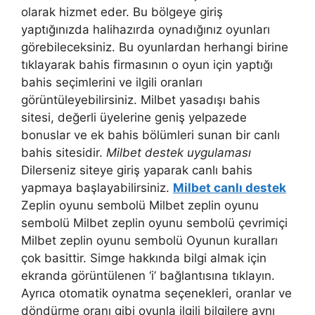
olarak hizmet eder. Bu bölgeye giriş
yaptığınızda halihazırda oynadığınız oyunları
görebileceksiniz. Bu oyunlardan herhangi birine
tıklayarak bahis firmasının o oyun için yaptığı
bahis seçimlerini ve ilgili oranları
görüntüleyebilirsiniz. Milbet yasadışı bahis
sitesi, değerli üyelerine geniş yelpazede
bonuslar ve ek bahis bölümleri sunan bir canlı
bahis sitesidir.
Milbet destek uygulaması
Dilerseniz siteye giriş yaparak canlı bahis
yapmaya başlayabilirsiniz.
Milbet canlı destek
Zeplin oyunu sembolü Milbet zeplin oyunu
sembolü Milbet zeplin oyunu sembolü çevrimiçi
Milbet zeplin oyunu sembolü Oyunun kuralları
çok basittir. Simge hakkında bilgi almak için
ekranda görüntülenen ‘i’ bağlantısına tıklayın.
Ayrıca otomatik oynatma seçenekleri, oranlar ve
döndürme oranı gibi oyunla ilgili bilgilere aynı