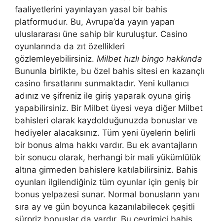
faaliyetlerini yayınlayan yasal bir bahis
platformudur. Bu, Avrupa’da yayın yapan
uluslararası üne sahip bir kuruluştur. Casino
oyunlarında da zıt özellikleri
gözlemleyebilirsiniz.
Milbet hızlı bingo hakkında
Bununla birlikte, bu özel bahis sitesi en kazançlı
casino fırsatlarını sunmaktadır. Yeni kullanıcı
adınız ve şifreniz ile giriş yaparak oyuna giriş
yapabilirsiniz. Bir Milbet üyesi veya diğer Milbet
bahisleri olarak kaydolduğunuzda bonuslar ve
hediyeler alacaksınız. Tüm yeni üyelerin belirli
bir bonus alma hakkı vardır. Bu ek avantajların
bir sonucu olarak, herhangi bir mali yükümlülük
altına girmeden bahislere katılabilirsiniz. Bahis
oyunları ilgilendiğiniz tüm oyunlar için geniş bir
bonus yelpazesi sunar. Normal bonusların yanı
sıra ay ve gün boyunca kazanılabilecek çeşitli
sürpriz bonuslar da vardır. Bu çevrimiçi bahis