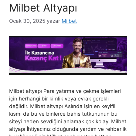
Milbet Altyapı
Ocak 30, 2025
yazar
Milbet
Milbet altyapı Para yatırma ve çekme işlemleri
için herhangi bir kimlik veya evrak gerekli
değildir. Milbet altyapı Aslında işin en keyifli
kısmı da bu ve binlerce bahis tutkununun bu
siteyi neden sevdiğini anlamak çok kolay. Milbet
altyapı İhtiyacınız olduğunda yardım ve rehberlik