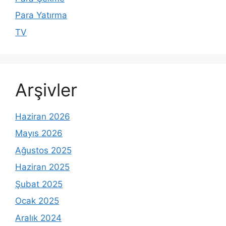
Para Yatırma
TV
Arşivler
Haziran 2026
Mayıs 2026
Ağustos 2025
Haziran 2025
Şubat 2025
Ocak 2025
Aralık 2024