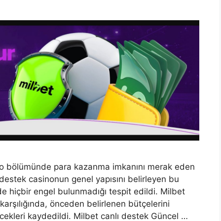
sino bölümünde para kazanma imkanını merak eden
ı destek casinonun genel yapısını belirleyen bu
 hiçbir engel bulunmadığı tespit edildi. Milbet
n karşılığında, önceden belirlenen bütçelerini
cekleri kaydedildi. Milbet canlı destek Güncel …