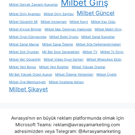
Milbet Giriş
Milbet Gerçek Zamanlı Kuponlar
Milbet Güncel
Milbet Giriş Aşaması
Milbet Giriş Sayfası
Milbet Güvenilir Mi
Milbet Instagram
Milbet Kayıt
Milbet Kaç Oldu
Milbet Kişisel Bilgiler
Milbet Maç Detayları Hakkında
Milbet Mobil Giriş
Milbet Oyun Dünyasında
Milbet Rulet Oyunu
Milbet Sanal Kuponlar
Milbet Sanal Maçlar
Milbet Sanal Ödeme
Milbet Site Değerlendirmeleri
Milbet Slot Oyunları
Mil Bet Spor Seçenekleri
Milbet TV
Milbet Tv Girişi
Milbet Veri Güvenliği
Milbet Video Oyun Serileri
Milbet WhatsApp Ekibi
Milbet Yeni Bonus
Milbet Yeni Ruletler
Milbet Yüksek Oranlar
Mil Bet Yüksek Oranlı Kupon
Milbet Ödeme Yöntemleri
Milbet Üyelik
Milbet Üye Memnuniyeti
Milbet İnceleme Adresi
Milbet Şikayet
Avrasya'nın en büyük reklam platformunda olmak için
Microsoft Teams:
reklam@avrasyamarketing.com
adresimizden veya Telegram: @Avrasyamarketing