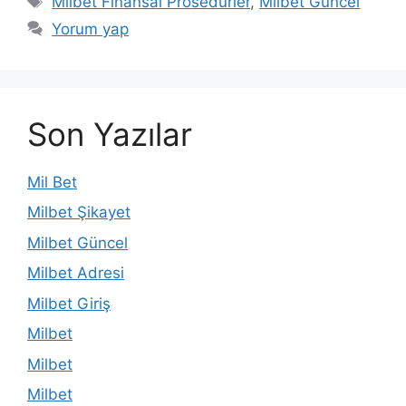
Milbet Finansal Prosedürler
,
Milbet Güncel
Yorum yap
Son Yazılar
Mil Bet
Milbet Şikayet
Milbet Güncel
Milbet Adresi
Milbet Giriş
Milbet
Milbet
Milbet