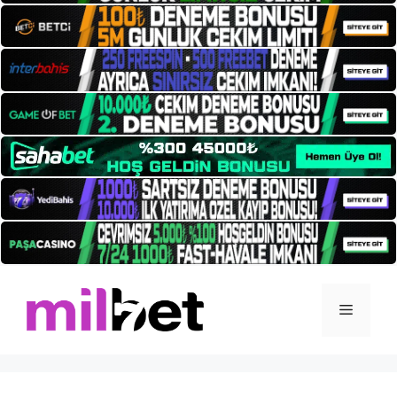
İçeriğe
atla
Menü