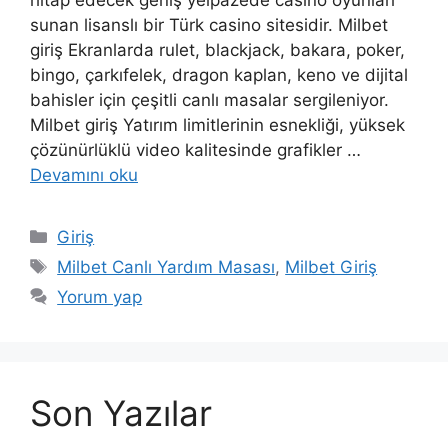
sunan lisanslı bir Türk casino sitesidir. Milbet
giriş Ekranlarda rulet, blackjack, bakara, poker,
bingo, çarkıfelek, dragon kaplan, keno ve dijital
bahisler için çeşitli canlı masalar sergileniyor.
Milbet giriş Yatırım limitlerinin esnekliği, yüksek
çözünürlüklü video kalitesinde grafikler …
Devamını oku
Kategoriler
Giriş
Etiketler
Milbet Canlı Yardım Masası
,
Milbet Giriş
Yorum yap
Son Yazılar