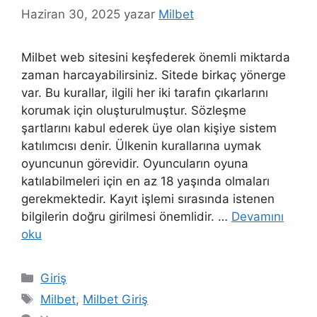
Haziran 30, 2025
yazar
Milbet
Milbet web sitesini keşfederek önemli miktarda
zaman harcayabilirsiniz. Sitede birkaç yönerge
var. Bu kurallar, ilgili her iki tarafın çıkarlarını
korumak için oluşturulmuştur. Sözleşme
şartlarını kabul ederek üye olan kişiye sistem
katılımcısı denir. Ülkenin kurallarına uymak
oyuncunun görevidir. Oyuncuların oyuna
katılabilmeleri için en az 18 yaşında olmaları
gerekmektedir. Kayıt işlemi sırasında istenen
bilgilerin doğru girilmesi önemlidir. …
Devamını
oku
Kategoriler
Giriş
Etiketler
Milbet
,
Milbet Giriş