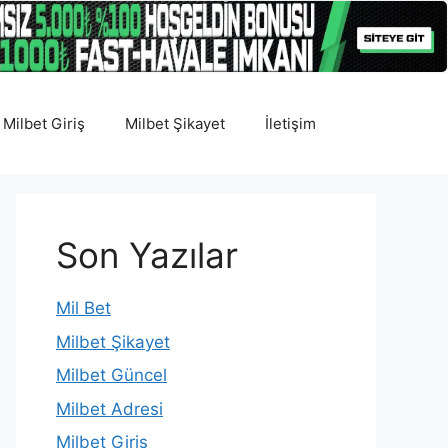
Milbet Giriş
Milbet Şikayet
İletişim
Son Yazılar
Mil Bet
Milbet Şikayet
Milbet Güncel
Milbet Adresi
Milbet Giriş