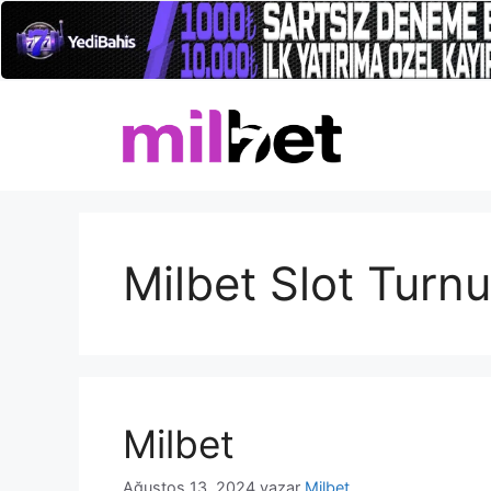
İçeriğe
atla
Milbet Slot Turnu
Milbet
Ağustos 13, 2024
yazar
Milbet