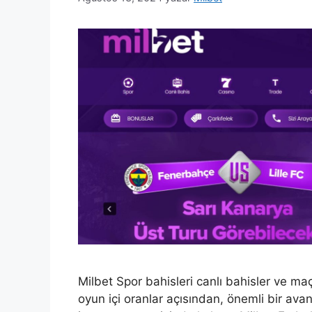
Milbet Spor bahisleri canlı bahisler ve ma
oyun içi oranlar açısından, önemli bir avan