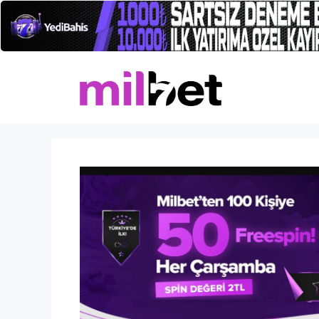
İçeriğe
atla