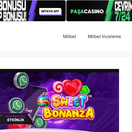
Milbet
Milbet İnceleme