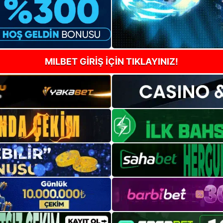
MILBET GİRİŞ İÇİN TIKLAYINIZ!