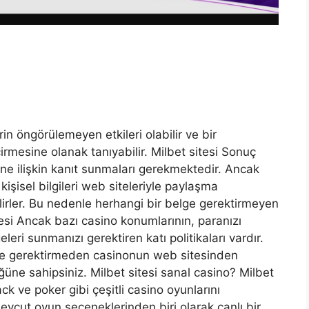
in öngörülemeyen etkileri olabilir ve bir
irmesine olanak tanıyabilir. Milbet sitesi Sonuç
rine ilişkin kanıt sunmaları gerekmektedir. Ancak
 kişisel bilgileri web siteleriyle paylaşma
irler. Bu nedenle herhangi bir belge gerektirmeyen
itesi Ancak bazı casino konumlarının, paranızı
eleri sunmanızı gerektiren katı politikaları vardır.
elge gerektirmeden casinonun web sitesinden
üne sahipsiniz. Milbet sitesi sanal casino? Milbet
ck ve poker gibi çeşitli casino oyunlarını
 mevcut oyun seçeneklerinden biri olarak canlı bir